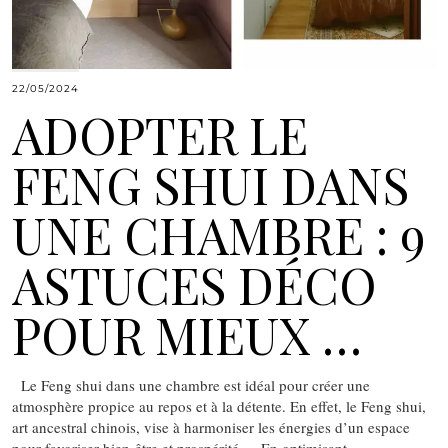
22/05/2024
ADOPTER LE
FENG SHUI DANS
UNE CHAMBRE : 9
ASTUCES DÉCO
POUR MIEUX …
Le Feng shui dans une chambre est idéal pour créer une
atmosphère propice au repos et à la détente. En effet, le Feng shui,
art ancestral chinois, vise à harmoniser les énergies d’un espace