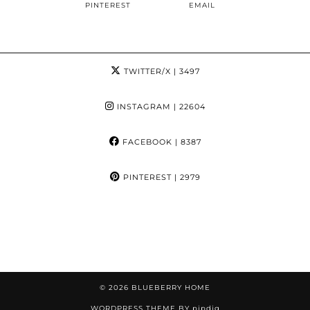
PINTEREST
EMAIL
TWITTER/X
| 3497
INSTAGRAM
| 22604
FACEBOOK
| 8387
PINTEREST
| 2979
© 2026
BLUEBERRY HOME
WORDPRESS THEME BY
pipdig