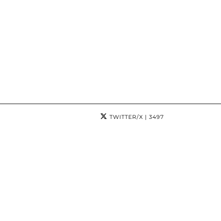
TWITTER/X
| 3497