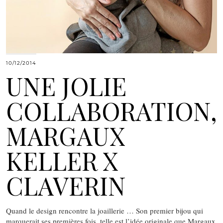
10/12/2014
UNE JOLIE
COLLABORATION,
MARGAUX
KELLER X
CLAVERIN
Quand le design rencontre la joaillerie … Son premier bijou qui
marquerait ses premières fois, telle est l’idée originale que Margaux