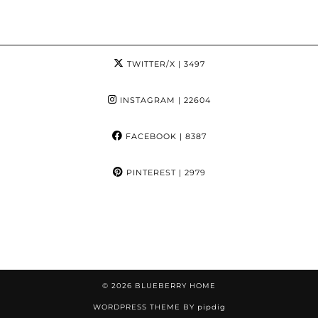
TWITTER/X
| 3497
INSTAGRAM
| 22604
FACEBOOK
| 8387
PINTEREST
| 2979
© 2026
BLUEBERRY HOME
WORDPRESS THEME BY
pipdig