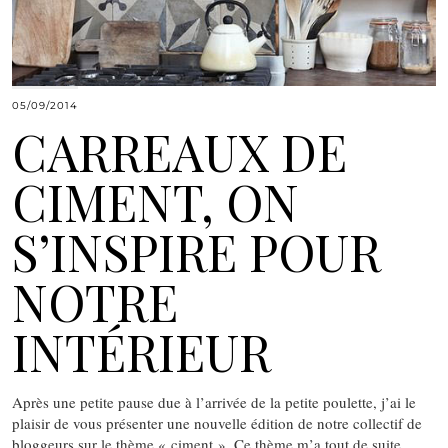
05/09/2014
CARREAUX DE
CIMENT, ON
S’INSPIRE POUR
NOTRE
INTÉRIEUR
Après une petite pause due à l’arrivée de la petite poulette, j’ai le
plaisir de vous présenter une nouvelle édition de notre collectif de
bloggeurs sur le thème « ciment ». Ce thème m’a tout de suite