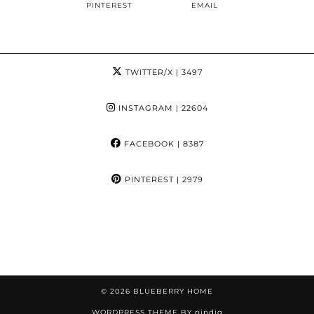
PINTEREST
EMAIL
TWITTER/X
| 3497
INSTAGRAM
| 22604
FACEBOOK
| 8387
PINTEREST
| 2979
© 2026
BLUEBERRY HOME
WORDPRESS THEME BY
pipdig