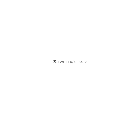
TWITTER/X
| 3497