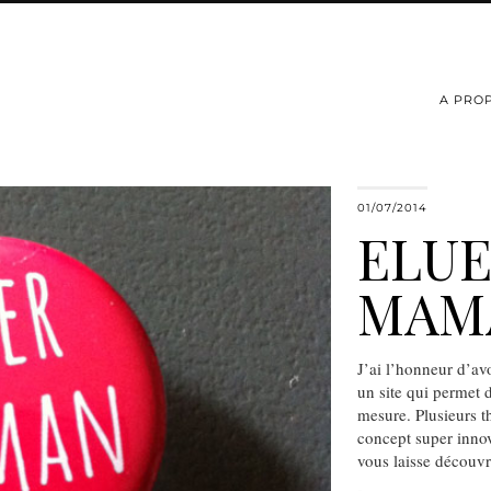
A PRO
01/07/2014
ELUE
MAMA
J’ai l’honneur d’av
un site qui permet d
mesure. Plusieurs t
concept super innov
vous laisse découvri