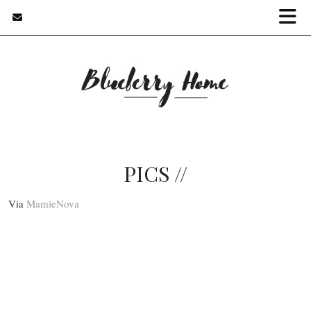
PICS //
Via
MamieNova