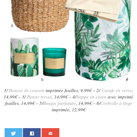
1/
Housse de coussin
imprimée feuilles, 9,99€ – 2/
Carafe en verre
,
14,99€ – 3/
Panier tressé
, 14,99€ – 4/
Nappe en coton
avec imprimé
feuilles, 14,99€ – 5/
Bougie parfumée
, 14,99€ – 6/
Corbeille à linge
imprimée, 12,99€