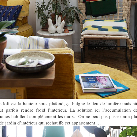
e loft est la hauteur sous plafond, ça baigne le lieu de lumière mais a
t parfois rendre froid l’intérieur. La solution ici l’accumulation d
anches habillent complètement les murs. On ne peut pas passer non pl
de jardin d’intérieur qui réchauffe cet appartement …