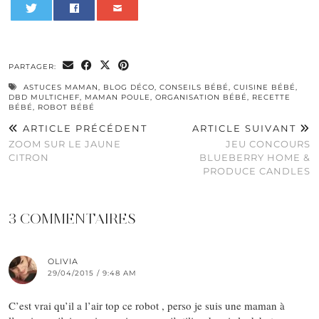
0
PARTAGER:
ASTUCES MAMAN
,
BLOG DÉCO
,
CONSEILS BÉBÉ
,
CUISINE BÉBÉ
,
DBD MULTICHEF
,
MAMAN POULE
,
ORGANISATION BÉBÉ
,
RECETTE
BÉBÉ
,
ROBOT BÉBÉ
ARTICLE PRÉCÉDENT
ARTICLE SUIVANT
ZOOM SUR LE JAUNE
JEU CONCOURS
CITRON
BLUEBERRY HOME &
PRODUCE CANDLES
3 COMMENTAIRES
OLIVIA
29/04/2015 / 9:48 AM
C’est vrai qu’il a l’air top ce robot , perso je suis une maman à