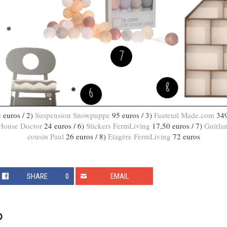
 euros / 2)
Suspension Snowpuppe
95 euros / 3)
Fauteuil Made.com
349
 House Doctor
24 euros / 6)
Stickers FermLiving
17,50 euros / 7)
Guirla
cousin Paul
26 euros / 8)
Etagère FermLiving
72 euros
SHARE
0
EMAIL