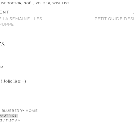
USEDOCTOR
,
NOËL
,
POLDER
,
WISHLIST
ENT
 LA SEMAINE : LES
PETIT GUIDE DES
PUPPE
ES
PM
 Jolie liste =)
E BLUEBERRY HOME
/AUTRICE
3 / 11:57 AM