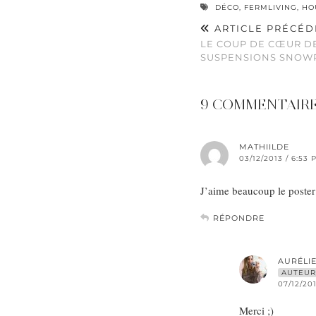
DÉCO
,
FERMLIVING
,
HO
ARTICLE PRÉCÉD
LE COUP DE CŒUR DE
SUSPENSIONS SNOW
9 COMMENTAIR
MATHIILDE
03/12/2013 / 6:53 
J’aime beaucoup le poster !
RÉPONDRE
AURÉLI
AUTEUR
07/12/201
Merci ;)