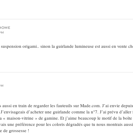
 HOME
 PM
 suspension origami.. sinon la guirlande lumineuse est aussi en vente c
 PM
ais aussi en train de regarder les fauteuils sur Made.com. J’ai envie dep
J’envisageais d’acheter une guirlande comme la n°7. J’ai prévu d’aller 
 « maison-vitrine » de gamine. Et j’aime beaucoup le motif de la boîte 
vais une préférence pour les coloris dégradés que tu nous montrais auss
e de grossesse !