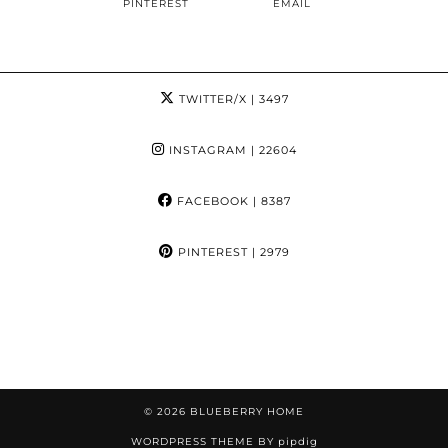
PINTEREST
EMAIL
TWITTER/X
| 3497
INSTAGRAM
| 22604
FACEBOOK
| 8387
PINTEREST
| 2979
© 2026
BLUEBERRY HOME
WORDPRESS THEME BY
pipdig