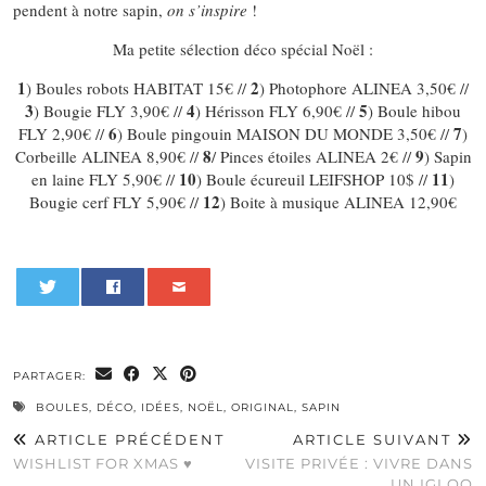
pendent à notre sapin,
on s’inspire
!
Ma petite sélection déco spécial Noël :
1
2
) Boules robots HABITAT 15€ //
) Photophore ALINEA 3,50€ //
3
4
5
) Bougie FLY 3,90€ //
) Hérisson FLY 6,90€ //
) Boule hibou
6
7
FLY 2,90€ //
) Boule pingouin MAISON DU MONDE 3,50€ //
)
8
9
Corbeille ALINEA 8,90€ //
/ Pinces étoiles ALINEA 2€ //
) Sapin
10
11
en laine FLY 5,90€ //
) Boule écureuil LEIFSHOP 10$ //
)
12
Bougie cerf FLY 5,90€ //
) Boite à musique ALINEA 12,90€
0
PARTAGER:
BOULES
,
DÉCO
,
IDÉES
,
NOËL
,
ORIGINAL
,
SAPIN
ARTICLE PRÉCÉDENT
ARTICLE SUIVANT
WISHLIST FOR XMAS ♥
VISITE PRIVÉE : VIVRE DANS
UN IGLOO