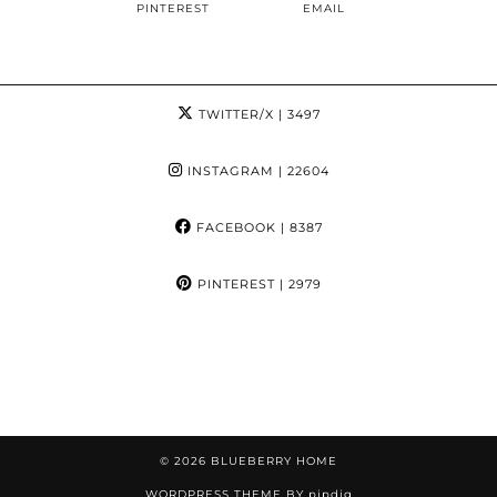
PINTEREST
EMAIL
TWITTER/X
| 3497
INSTAGRAM
| 22604
FACEBOOK
| 8387
PINTEREST
| 2979
© 2026
BLUEBERRY HOME
WORDPRESS THEME BY
pipdig