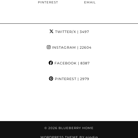
PINTEREST
EMAIL
TWITTER/X
| 3497
INSTAGRAM
| 22604
FACEBOOK
| 8387
PINTEREST
| 2979
© 2026
BLUEBERRY HOME
WORDPRESS THEME BY
pipdig