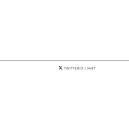
TWITTER/X
| 3497