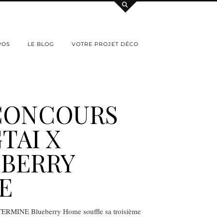
POS
LE BLOG
VOTRE PROJET DÉCO
CONCOURS
TAI X
EBERRY
E
MINE Blueberry Home souffle sa troisième