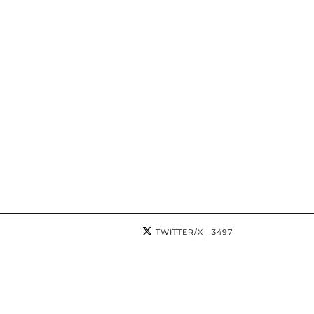
TWITTER/X
| 3497