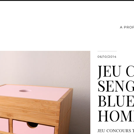
A PRO
06/10/2014
JEU 
SENG
BLU
HOM
JEU CONCOURS TER