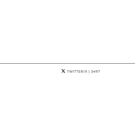
TWITTER/X
| 3497