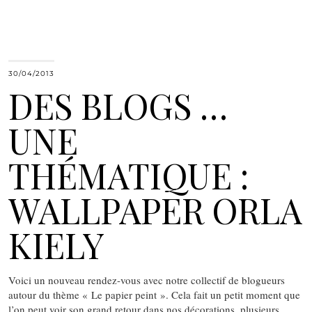
30/04/2013
DES BLOGS …
UNE
THÉMATIQUE :
WALLPAPER ORLA
KIELY
Voici un nouveau rendez-vous avec notre collectif de blogueurs
autour du thème « Le papier peint ». Cela fait un petit moment que
l’on peut voir son grand retour dans nos décorations, plusieurs