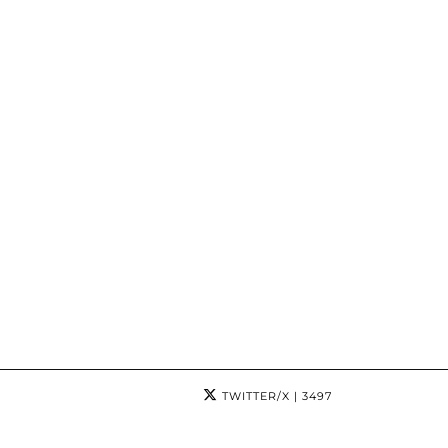
TWITTER/X
| 3497