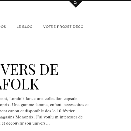
POS
LE BLOG
VOTRE PROJET DÉCO
IVERS DE
AFOLK
ent, Lorafolk lance une collection capsule
oprix. Une gamme femme, enfant, accessoires et
ent canon et disponible dès le 10 février
magasins Monoprix. J’ai voulu m’intéresser de
k et découvrir son univers…