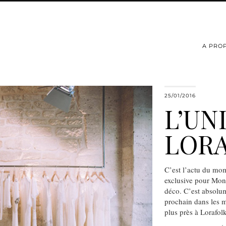
A PRO
25/01/2016
L’UN
LOR
C’est l’actu du mom
exclusive pour Mon
déco. C’est absolum
prochain dans les 
plus près à Lorafol