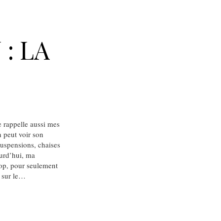
: LA
e rappelle aussi mes
 peut voir son
 suspensions, chaises
ourd’hui, ma
nop, pour seulement
e sur le…