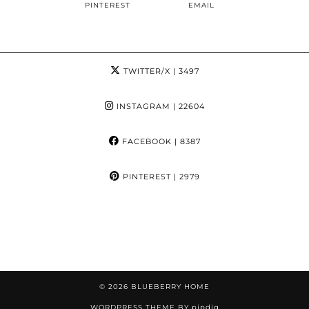
PINTEREST
EMAIL
TWITTER/X
| 3497
INSTAGRAM
| 22604
FACEBOOK
| 8387
PINTEREST
| 2979
© 2026
BLUEBERRY HOME
WORDPRESS THEME BY
pipdig