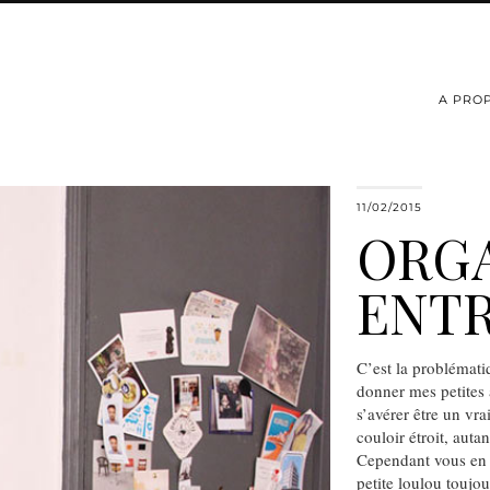
A PRO
11/02/2015
ORGA
ENT
C’est la problémati
donner mes petites 
s’avérer être un vra
couloir étroit, auta
Cependant vous en a
petite loulou toujo