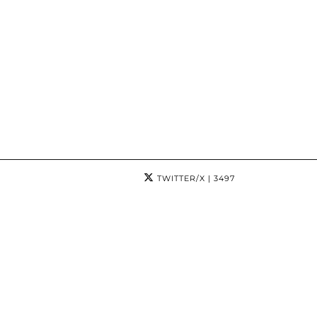
TWITTER/X
| 3497