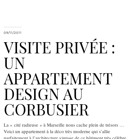
09/11/2011
VISITE PRIVÉE :
UN
APPARTEMENT
DESIGN AU
CORBUSIER
La « cité radieuse » à Marseille nous cache plein de trésors …
Voici un appartement à la déco très moderne qui s’allie
parfaitement à l’architecture vintage de ce bâtiment très célèbre