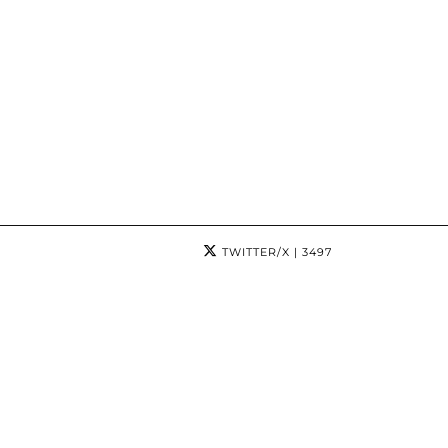
TWITTER/X
| 3497