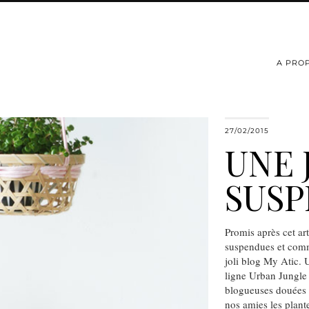
A PRO
27/02/2015
UNE 
SUS
Promis après cet art
suspendues et comm
joli blog My Atic. 
ligne Urban Jungle 
blogueuses douées d
nos amies les pla