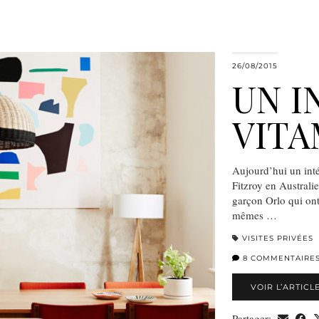
26/08/2015
UN I
VITA
Aujourd’hui un inté
Fitzroy en Australi
garçon Orlo qui ont
mêmes …
VISITES PRIVÉES
8 COMMENTAIRE
VOIR L’ARTICL
Partager: