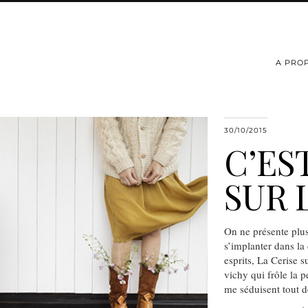
A PRO
30/10/2015
C’ES
SUR 
On ne présente plus
s’implanter dans la
esprits, La Cerise 
vichy qui frôle la 
me séduisent tout 