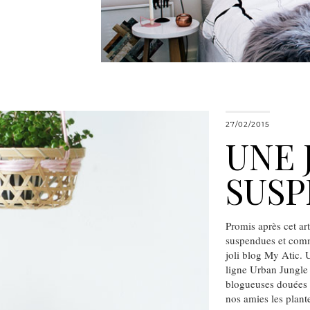
27/02/2015
UNE 
SUS
Promis après cet art
suspendues et comm
joli blog My Atic. 
ligne Urban Jungle 
blogueuses douées d
nos amies les pla