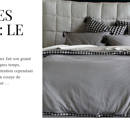
ES
 LE
aux fait son grand
lques temps,
Attention cependant
on essaye de
joué …