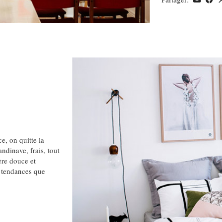
, on quitte la
dinave, frais, tout
ère douce et
s tendances que