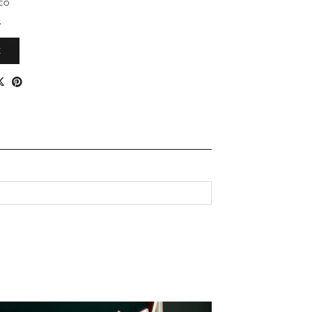
CO
S
E