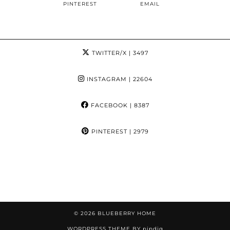
PINTEREST
EMAIL
TWITTER/X
| 3497
INSTAGRAM
| 22604
FACEBOOK
| 8387
PINTEREST
| 2979
© 2026
BLUEBERRY HOME
WORDPRESS THEME BY
pipdig