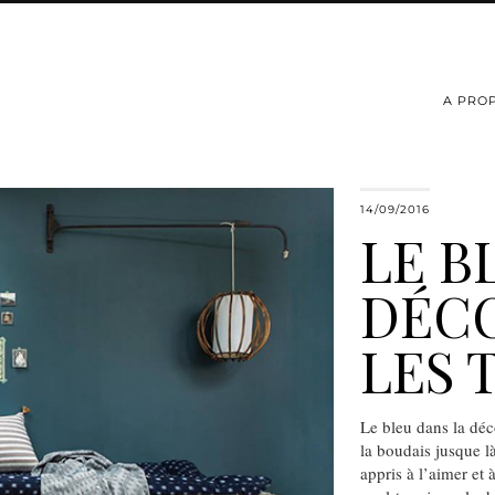
A PRO
14/09/2016
LE B
DÉCO
LES 
Le bleu dans la dé
la boudais jusque là
appris à l’aimer et 