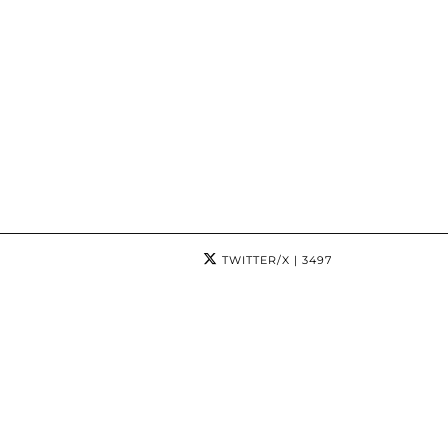
TWITTER/X
| 3497