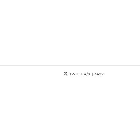
TWITTER/X
| 3497