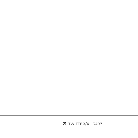
TWITTER/X
| 3497