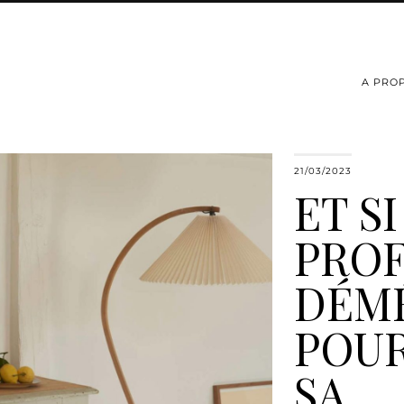
A PRO
21/03/2023
ET S
PROF
DÉM
POUR
SA …