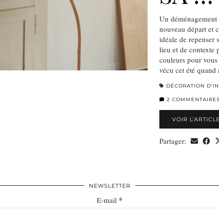
Un déménagement es
nouveau départ et 
idéale de repenser 
lieu et de contexte 
couleurs pour vous 
vécu cet été quan
DÉCORATION D'I
2 COMMENTAIRE
VOIR L’ARTICL
Partager:
NEWSLETTER
*
E-mail