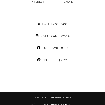
PINTEREST
EMAIL
TWITTER/X
| 3497
INSTAGRAM
| 22604
FACEBOOK
| 8387
PINTEREST
| 2979
© 2026
BLUEBERRY HOME
WORDPRESS THEME BY
pipdig