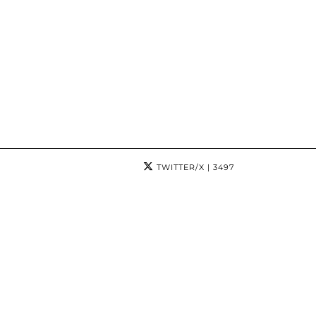
TWITTER/X
| 3497