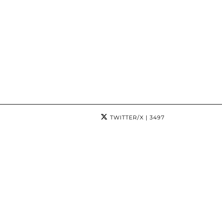
TWITTER/X
| 3497