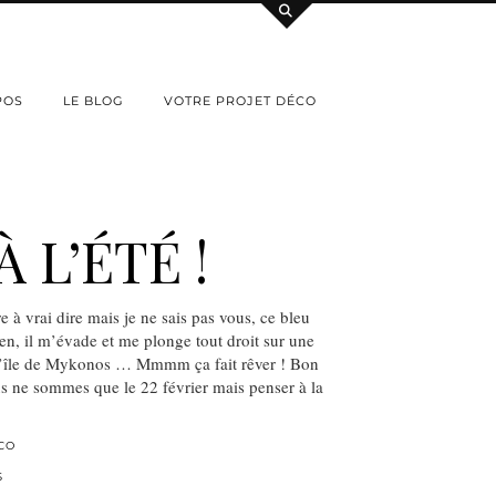
POS
LE BLOG
VOTRE PROJET DÉCO
 L’ÉTÉ !
re à vrai dire mais je ne sais pas vous, ce bleu
ien, il m’évade et me plonge tout droit sur une
 l’île de Mykonos … Mmmm ça fait rêver ! Bon
s ne sommes que le 22 février mais penser à la
CO
S