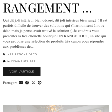
RANGEMENT …
Qui dit joli intérieur bien décoré, dit joli intérieur bien rangé ! Il est
parfois difficile de trouver des solutions qui s’harmonisent à notre
déco mais je pense avoir trouvé la solution ;) Je voudrais vous
présenter la très chouette boutique ON RANGE TOUT, un site qui
vous propose une sélection de produits très canon pour répondre
aux problèmes de…
INSPIRATIONS DÉCO
14 COMMENTAIRES
VOIR L’ARTICLE
Partager: