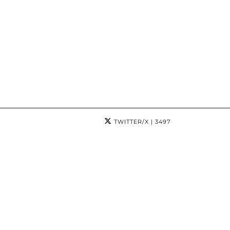
TWITTER/X
| 3497