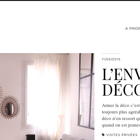
A PRO
11/05/2015
L’EN
DÉC
Aimer la déco c’est 
toujours plus agréa
déco n’en ressort q
quand on est jeune
VISITES PRIVÉES