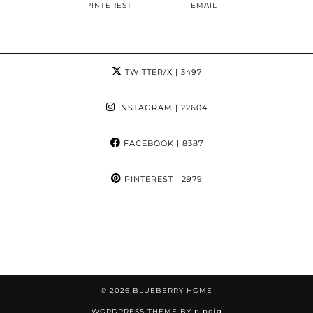
PINTEREST
EMAIL
TWITTER/X
| 3497
INSTAGRAM
| 22604
FACEBOOK
| 8387
PINTEREST
| 2979
© 2026
BLUEBERRY HOME
WORDPRESS THEME BY
pipdig