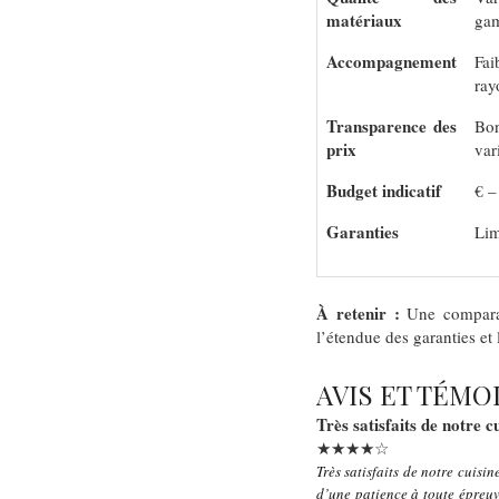
matériaux
ga
Accompagnement
Fai
ray
Transparence des
Bo
prix
var
Budget indicatif
€ –
Garanties
Lim
À retenir :
Une comparais
l’étendue des garanties e
AVIS ET TÉMO
Très satisfaits de notre c
★★★★☆
Très satisfaits de notre cuisi
d’une patience à toute épreu