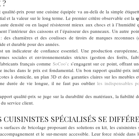
 ?
 qualité-prix pour une cuisine équipée va au-delà de la simple étiquett
q
tial et la valeur sur le long terme. Le premier critère observable est la
ute densité ou en laqué résisteront mieux aux chocs et à l’humidité q
 l’intérieur des caissons et l’épaisseur des panneaux. Un autre point
e : des charnières et des coulisses de tiroirs de marques reconnue
uide et durable pour des années.
est un indicateur de confiance essentiel. Une production européenne,
ormes sociales et environnementales strictes (gestion des forêts, fa
 fabricants français comme
SoCoo’c
s’engagent sur ce point, offrant une
ice inclus dans le prix est fondamental. Un bon rapport qualité-prix in
 cotes à domicile, un plan 3D et des garanties claires sur les meubles e
une durée de vie longue, il ne faut pas oublier
les indispensables p
pport qualité-prix se juge sur la durabilité des matériaux, la fiabilité de
 du service client.
CUISINISTES SPÉCIALISÉS SE DIFFÉRE
 surfaces de bricolage proposant des solutions en kit, les cuisinistes s
accompagnement et le sur-mesure accessible. Leur force réside dans l