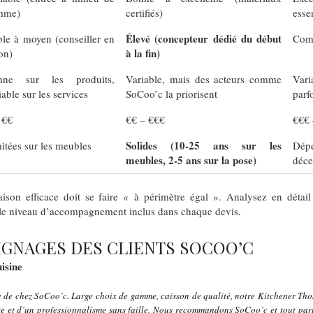
mme)
certifiés)
esse
Élevé (concepteur dédié du début
ble à moyen (conseiller en
Comp
à la fin)
on)
nne sur les produits,
Variable, mais des acteurs comme
Vari
iable sur les services
SoCoo’c la priorisent
parf
 €€
€€ – €€€
€€€ 
Solides (10-25 ans sur les
itées sur les meubles
Dép
meubles, 2-5 ans sur la pose)
déce
on efficace doit se faire « à périmètre égal ». Analysez en détail 
t le niveau d’accompagnement inclus dans chaque devis.
IGNAGES DES CLIENTS SOCOO’C
uisine
ne de chez SoCoo’c. Large choix de gamme, caisson de qualité, notre Kitchener Tho
ve et d’un professionnalisme sans faille. Nous recommandons SoCoo’c et tout pa