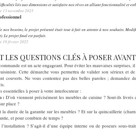
ifficultés liés aux dimensions et satisfaire nos rêves en alliant fonctionnalité et est
é le 13 novembre 2025
rofessionnel
de nos besoins, le projet présenté était tout à fait en attente à nos souhaits. Modi
. Le projet final est parfait.
 le 19 février 2025
 LES QUESTIONS CLÉS À POSER AVANT 
commande est un acte engageant. Pour éviter les mauvaises surprises, il 
uisiniste. Cette démarche vous permettra de valider son sérieux et de
sont couverts. Ne vous contentez pas des belles paroles ; demandez de
is.
s essentielles à poser à votre interlocuteur :
n :
D’où viennent précisément les meubles de cuisine ? Sont-ils livrés 
sur place ?
 la durée de la garantie sur les meubles ? Et sur la quincaillerie (charn
antie, et pour combien de temps ?
l’installation ? S’agit-il d’une équipe interne ou de poseurs sous-traita