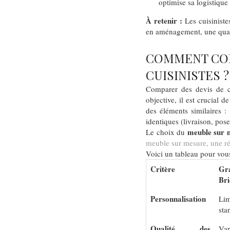
optimise sa logistique
À retenir :
Les cuisinist
en aménagement, une qualit
COMMENT COM
CUISINISTES ?
Comparer des devis de cu
objective, il est crucial 
des éléments similaires 
identiques (livraison, pos
meuble sur 
Le choix du
meuble sur mesure, une ré
Voici un tableau pour vous
Critère
Gra
Bri
Personnalisation
Li
sta
Qualité des
Var