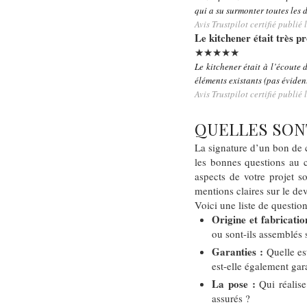
qui a su surmonter toutes les d
Avis Trustpilot certifié publi
Le kitchener était très p
★★★★★
Le kitchener était à l’écoute 
éléments existants (pas évident)
Avis Trustpilot certifié publié
QUELLES SONT
La signature d’un bon de 
les bonnes questions au c
aspects de votre projet 
mentions claires sur le dev
Voici une liste de question
Origine et fabricatio
ou sont-ils assemblés 
Garanties :
Quelle est
est-elle également gar
La pose :
Qui réalise 
assurés ?