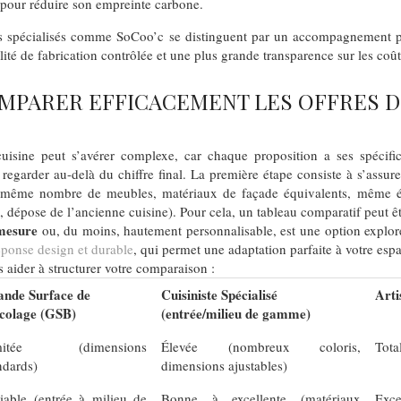
 pour réduire son empreinte carbone.
es spécialisés comme SoCoo’c se distinguent par un accompagnement pe
é de fabrication contrôlée et une plus grande transparence sur les coût
PARER EFFICACEMENT LES OFFRES D
isine peut s’avérer complexe, car chaque proposition a ses spécific
de regarder au-delà du chiffre final. La première étape consiste à s’assu
: même nombre de meubles, matériaux de façade équivalents, même é
e, dépose de l’ancienne cuisine). Pour cela, un tableau comparatif peut êt
mesure
ou, du moins, hautement personnalisable, est une option exploré
ponse design et durable
, qui permet une adaptation parfaite à votre esp
 aider à structurer votre comparaison :
nde Surface de
Cuisiniste Spécialisé
Arti
colage (GSB)
(entrée/milieu de gamme)
mitée (dimensions
Élevée (nombreux coloris,
Tota
ndards)
dimensions ajustables)
iable (entrée à milieu de
Bonne à excellente (matériaux
Exc