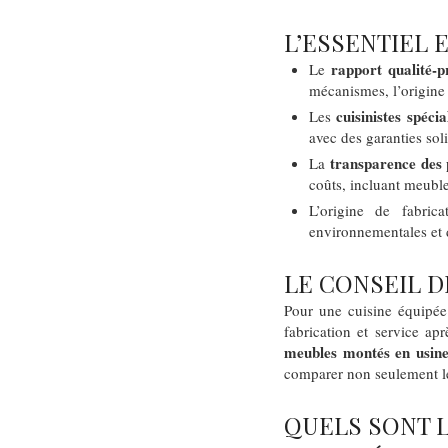
L’ESSENTIEL 
rapport qualité-p
Le
mécanismes, l’origine 
cuisinistes spécia
Les
avec des garanties sol
transparence des 
La
coûts, incluant meuble
L’origine de fabri
environnementales et 
LE CONSEIL D
Pour une cuisine équipée 
fabrication et service ap
meubles montés en usin
comparer non seulement le 
QUELS SONT L