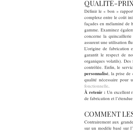
QUALITÉ-PRIX
Définir le « bon » rapport
complexe entre le coût ini
façades en mélaminé de ha
gamme. Examinez également
concerne la quincailleri
assurent une utilisation fl
L’origine de fabrication 
garantit le respect de n
organiques volatils). Des
contrôlée. Enfin, le serv
personnalisé
, la prise de
qualité nécessaire pour 
fonctionnelle
.
À retenir :
Un excellent ra
de fabrication et l’étendue
COMMENT LES 
Contrairement aux grandes
sur un modèle basé sur l’