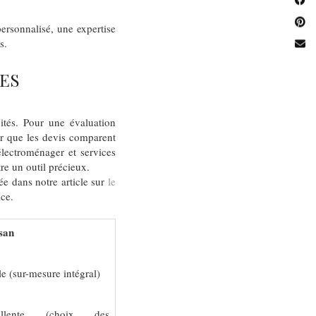
rsonnalisé, une expertise
s.
ES
ités. Pour une évaluation
rer que les devis comparent
lectroménager et services
re un outil précieux.
e dans notre article sur
le
ace.
san
le (sur-mesure intégral)
ellente (choix des