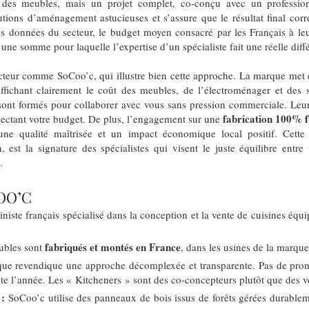
 des meubles, mais un projet complet, co-conçu avec un profession
utions d’aménagement astucieuses et s’assure que le résultat final cor
es données du secteur, le budget moyen consacré par les Français à leu
 une somme pour laquelle l’expertise d’un spécialiste fait une réelle diff
cteur comme SoCoo’c, qui illustre bien cette approche. La marque met
affichant clairement le coût des meubles, de l’électroménager et des 
sont formés pour collaborer avec vous sans pression commerciale. Leur
fabrication 100% f
spectant votre budget. De plus, l’engagement sur une
ne qualité maîtrisée et un impact économique local positif. Cette
n, est la signature des spécialistes qui visent le juste équilibre entr
.
OO’C
niste français spécialisé dans la conception et la vente de cuisines éq
fabriqués et montés en France
ubles sont
, dans les usines de la marqu
e revendique une approche décomplexée et transparente. Pas de pro
toute l’année. Les « Kitcheners » sont des co-concepteurs plutôt que des 
 :
SoCoo’c utilise des panneaux de bois issus de forêts gérées durableme